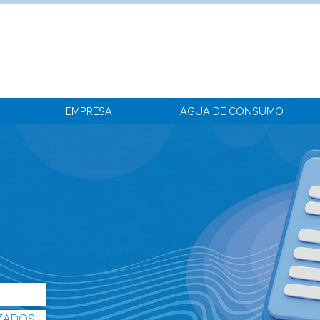
EMPRESA
ÁGUA DE CONSUMO
Principais Indicadores
Ligação domiciliária
Tarifário em vig
Qualidade de Serviço
Sistema Predial / Público
Tarifários especi
Ampliação de rede
Pedidos de Ramais
Substituição
ZADOS