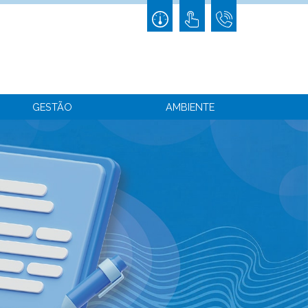
GESTÃO
AMBIENTE
or
Descrição da fatura
ais
Formas de pagamento
Pagamento em Prestações
Fatura Eletrónica
Requerimento de fuga