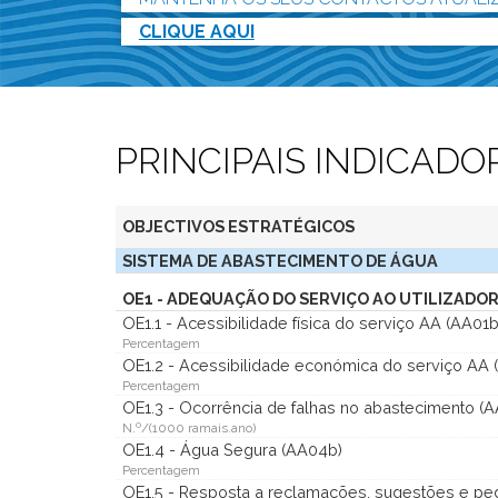
CLIQUE AQUI
PRINCIPAIS INDICADO
OBJECTIVOS ESTRATÉGICOS
SISTEMA DE ABASTECIMENTO DE ÁGUA
OE1 - ADEQUAÇÃO DO SERVIÇO AO UTILIZADOR
OE1.1 - Acessibilidade física do serviço AA (AA01b
Percentagem
OE1.2 - Acessibilidade económica do serviço AA 
Percentagem
OE1.3 - Ocorrência de falhas no abastecimento (
N.º/(1000 ramais.ano)
OE1.4 - Água Segura (AA04b)
Percentagem
OE1.5 - Resposta a reclamações, sugestões e pe