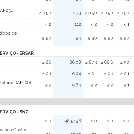
(AR03b)
< 0.50
0.33
< 0.50
< 0.50
< 0.50
< 2
3.12
< 2
< 2
< 1
didos de
≥ 90
94
≥ 90
≥ 90
≥ 90
ERVIÇO - ERSAR
≥ 86
86.08
≥ 87.3
≥ 88.6
≥ 90
≥ 0.1
0.04
≥ 0.1
≥ 0.1
≥ 0.1
letores (AR10b)
≤ 2
0.64
≤ 2
≤ 2
≤ 1
ERVIÇO - SNC
> 0
983,496
> 0
> 0
> 0
os nos Gastos