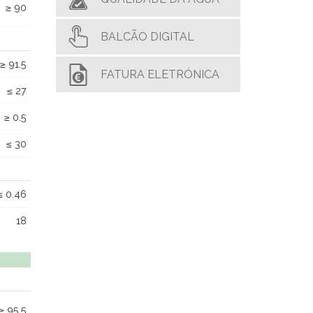
≥ 90
BALCÃO DIGITAL
≥ 91.5
FATURA ELETRÓNICA
≤ 27
≥ 0.5
≤ 30
≤ 0.46
18
≥ 95.5