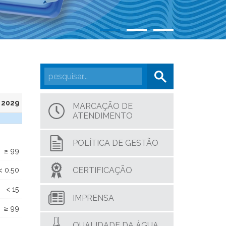
2029
MARCAÇÃO DE
ATENDIMENTO
POLÍTICA DE GESTÃO
≥ 99
CERTIFICAÇÃO
< 0.50
< 15
IMPRENSA
≥ 99
QUALIDADE DA ÁGUA