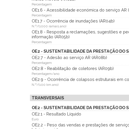
Percentagem
OE1.6 - Acessibilidade económica do serviço AR 
Percentagem
OE1.7 - Ocorrência de inundações (AR04b)
N.º/(1000 ramais.ano)
OE1.8 - Resposta a reclamações, sugestões e pe
informação (AR05b)
Percentagem
OE2 - SUSTENTABILIDADE DA PRESTAÇÃO DO S
OE2.7 - Adesão ao serviço AR (AR08b)
Percentagem
OE2.8 - Reabilitação de coletores (AR09b)
Percentagem/ano
OE2.9 - Ocorrência de colapsos estruturais em co
N.º/(100 km.ano)
TRANSVERSAIS
OE2 - SUSTENTABILIDADE DA PRESTAÇÃO DO S
OE2.1 - Resultado Líquido
Euro
OE2.2 - Peso das vendas e prestações de serviç