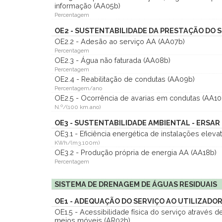
informação (AA05b)
Percentagem
OE2 - SUSTENTABILIDADE DA PRESTAÇÃO DO S
OE2.2 - Adesão ao serviço AA (AA07b)
Percentagem
OE2.3 - Água não faturada (AA08b)
Percentagem
OE2.4 - Reabilitação de condutas (AA09b)
Percentagem/ano
OE2.5 - Ocorrência de avarias em condutas (AA10
N.º/(100 km.ano)
OE3 - SUSTENTABILIDADE AMBIENTAL - ERSAR
OE3.1 - Eficiência energética de instalações eleva
KWh/(m3.100m)
OE3.2 - Produção própria de energia AA (AA18b)
Percentagem
SISTEMA DE DRENAGEM DE ÁGUAS RESIDUAIS
OE1 - ADEQUAÇÃO DO SERVIÇO AO UTILIZADOR
OE1.5 - Acessibilidade física do serviço através d
meios móveis (AR02b)