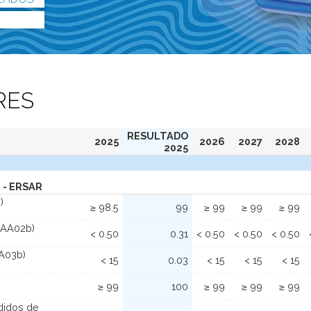
RES
RESULTADO
2025
2026
2027
2028
2025
 - ERSAR
)
≥ 98.5
99
≥ 99
≥ 99
≥ 99
(AA02b)
< 0.50
0.31
< 0.50
< 0.50
< 0.50
AA03b)
< 15
0.03
< 15
< 15
< 15
≥ 99
100
≥ 99
≥ 99
≥ 99
didos de