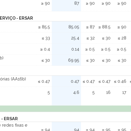
≥ 90
87
≥ 90
≥ 90
≥ 90
ERVIÇO - ERSAR
≥ 85.5
85.05
≥ 87
≥ 88.5
≥ 90
≤ 33
25.4
≤ 32
≤ 30
≤ 28
≥ 0.4
0.14
≥ 0.5
≥ 0.5
≥ 0.5
b)
≤ 30
69.95
≤ 30
≤ 30
≤ 30
tórias (AA16b)
≤ 0.47
0.47
≤ 0.47
≤ 0.47
≤ 0.46
5
4.6
5
16
17
 - ERSAR
e redes fixas e
≥ 94
94
≥ 94
≥ 95
≥ 95