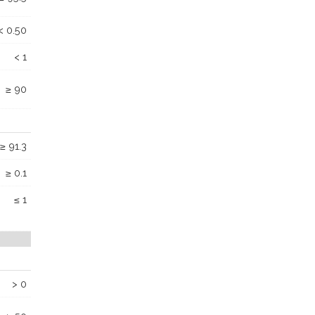
< 0.50
< 1
≥ 90
≥ 91.3
≥ 0.1
≤ 1
> 0