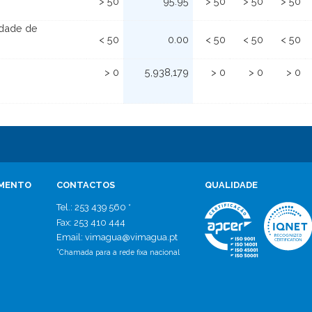
> 50
95.95
> 50
> 50
> 50
idade de
< 50
0.00
< 50
< 50
< 50
> 0
5,938,179
> 0
> 0
> 0
IMENTO
CONTACTOS
QUALIDADE
Tel.: 253 439 560 *
Fax: 253 410 444
Email: vimagua
@
vimagua.pt
*
Chamada para a rede fixa nacional